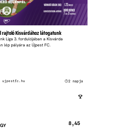
 rajtoló Kisvárdához látogatunk
nk Liga 3. fordulójában a Kisvárda
n lép pályára az Újpest FC.
2 napja
: ujpestfc.hu
8,45
RGY