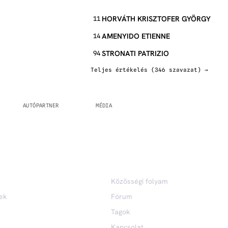
HORVÁTH KRISZTOFER GYÖRGY
11
AMENYIDO ETIENNE
14
STRONATI PATRIZIO
94
Teljes értékelés (346 szavazat) →
KÖZÖSSÉG
Közösségi folyam
ek
Fórum
Tagok
Kapcsolat