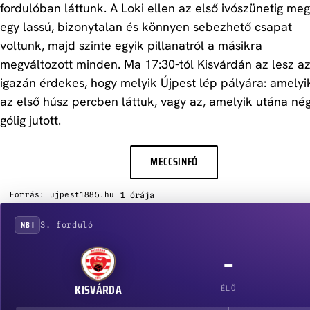
fordulóban láttunk. A Loki ellen az első ivószünetig meg
egy lassú, bizonytalan és könnyen sebezhető csapat
voltunk, majd szinte egyik pillanatról a másikra
megváltozott minden. Ma 17:30-tól Kisvárdán az lesz a
igazán érdekes, hogy melyik Újpest lép pályára: amelyi
az első húsz percben láttuk, vagy az, amelyik utána né
gólig jutott.
TOVÁBB A CIKKRE
MECCSINFÓ
1 órája
Forrás: ujpest1885.hu
Következő mérkőzés és tabella
NB I
3. forduló
–
KISVÁRDA
ÉLŐ