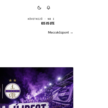
BELÉPÉS
KÖVETKEZŐ · NB I
00:00:00
KIS VS UTE
Meccsközpont →