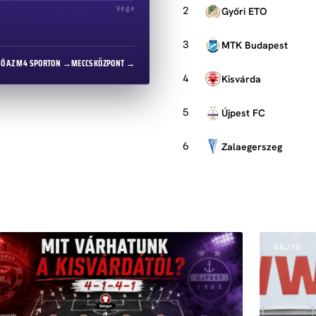
Vége
Győri ETO
2
MTK Budapest
3
LŐ AZ M4 SPORTON →
MECCSKÖZPONT →
Kisvárda
4
Újpest FC
5
Zalaegerszeg
6
 I
SAJTÓ