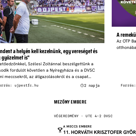
A remekül
Az OTP Ba
otthonába
ndent a helyén kell kezelnünk, egy vereséget és
 győzelmet is"
etőedzőnkkel, Szélesi Zoltánnal beszélgettünk a
odik fordulót követően a Nyíregyháza és a DVSC
eni meccsekről, az átigazolásokról és a csapat...
2 napja
orrás: ujpestfc.hu
Forrás
MEZŐNY EMBERE
VÉGEREDMÉNY · UTE 4–2 DVSC
A MECCS EMBERE
11. HORVÁTH KRISZTOFER GYÖ