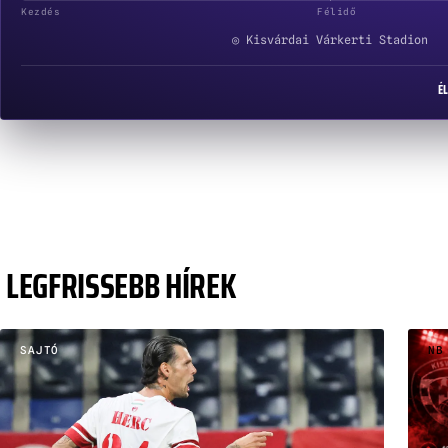
Kezdés
Félidő
◎ Kisvárdai Várkerti Stadion
É
LEGFRISSEBB HÍREK
SAJTÓ
NB