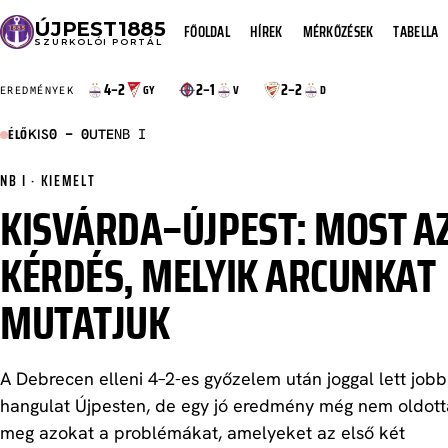
ÚJPEST
1885
FŐOLDAL
HÍREK
MÉRKŐZÉSEK
TABELLA
SZURKOLÓI PORTÁL
4–2
2–1
2–2
GY
V
D
EREDMÉNYEK
ÉLŐ
KIS
UTE
0 – 0
NB I
NB I · KIEMELT
KISVÁRDA–ÚJPEST: MOST AZ
KÉRDÉS, MELYIK ARCUNKAT
MUTATJUK
A Debrecen elleni 4–2-es győzelem után joggal lett jobb
hangulat Újpesten, de egy jó eredmény még nem oldott
meg azokat a problémákat, amelyeket az első két