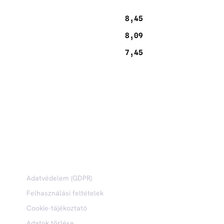
8,45
8,09
7,45
JOGI
Adatvédelem (GDPR)
Felhasználási feltételek
Cookie-tájékoztató
Adatok törlése