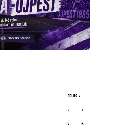
TELJES
M
P
6
3