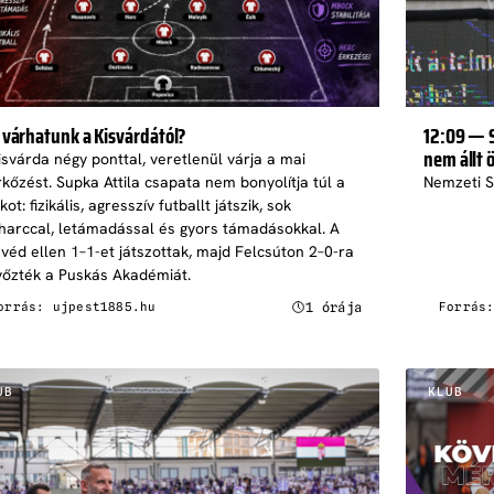
 várhatunk a Kisvárdától?
12:09 — 
nem állt 
isvárda négy ponttal, veretlenül várja a mai
kőzést. Supka Attila csapata nem bonyolítja túl a
Nemzeti S
kot: fizikális, agresszív futballt játszik, sok
harccal, letámadással és gyors támadásokkal. A
véd ellen 1–1-et játszottak, majd Felcsúton 2–0-ra
yőzték a Puskás Akadémiát.
1 órája
orrás: ujpest1885.hu
Forrás
UB
KLUB