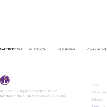
PARTNEREINK
TARTALOM
ÚJPEST
1885
Hírek
Az Újpest FC független szurkolói hír- és
Mérkőzés
tartalomportálja. Lila-fehér szívvel, 1885 óta.
Tabella
TOVÁBB A KÖZÖSSÉGHEZ
Tippjáték