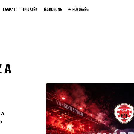
CSAPAT
TIPPJÁTÉK
JÉGKORONG
KÖZÖSSÉG
 A
NB I
 a
a