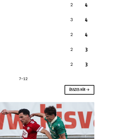
4
2
4
3
4
2
3
2
3
2
1–6
7–12
ÖSSZES HÍR