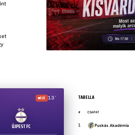
int
z
ket
gy
TABELLA
13′
ÉLŐ
#
CSAPAT
NB I tabella
ÚJPEST FC
Puskás Akadémia
1