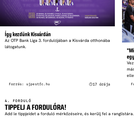
Így kezdünk Kisvárdán
Az OTP Bank Liga 3. fordulójában a Kisvárda otthonába
látogatunk.
"Mi
egy
Vez
más
ell
17 órája
Forrás: ujpestfc.hu
F
4. FORDULÓ
TIPPELJ A FORDULÓRA!
Add le tippjeidet a forduló mérkőzéseire, és kerülj fel a ranglistára.
TIPPELEK