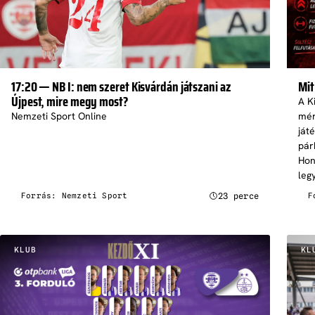
17:20 — NB I: nem szeret Kisvárdán játszani az
Mit
Újpest, mire megy most?
A K
Nemzeti Sport Online
mér
játé
pár
Hon
leg
23 perce
Forrás: Nemzeti Sport
F
KLUB
KL